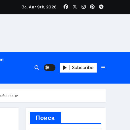
Вс. Авг 9th, 2026
глосуточной помощью под наблюдением врачей
лгосрочных результатов при анонимном лечении
особенности
ия
Subscribe
собенности
Поиск