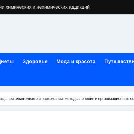
ne Air: объём памяти, поддержка eSIM и цветовые решения
о выбору идеального решения
лизма и наркомании с детоксикацией, кодированием и кру
мых: 12 шагов, психотерапия, ресоциализация и оценка до
нтернет-магазин: организация работы, услуги и ключевые 
Диеты
Здоровье
Мода и красота
Путешеств
 ремонт под ключ
рбурге: между ампиром и минимализмом
 два крыла одного полёта
щь при алкоголизме и наркомании: методы лечения и организационные о
иц с поликарбонатным покрытием 4 и 6 мм