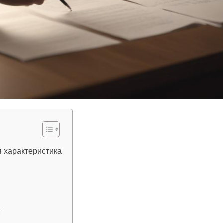
я характеристика
ы