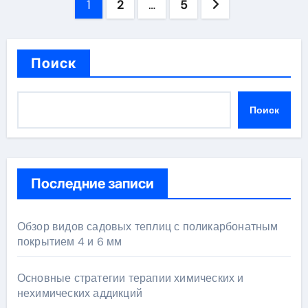
Пагинация
1
2
…
5
записей
Поиск
Поиск
Последние записи
Обзор видов садовых теплиц с поликарбонатным
покрытием 4 и 6 мм
Основные стратегии терапии химических и
нехимических аддикций