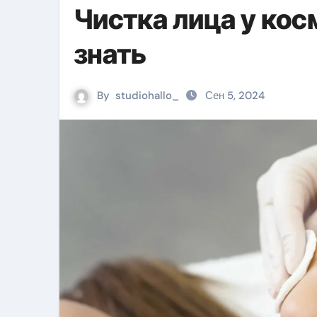
Чистка лица у кос
знать
By
studiohallo_
Сен 5, 2024