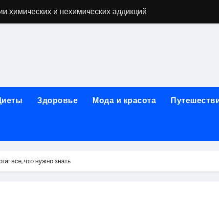
ии химических и нехимических аддикций
ne Air: объём памяти, поддержка eSIM и цветовые решения
о выбору идеального решения
лизма и наркомании с детоксикацией, кодированием и кру
мых: 12 шагов, психотерапия, ресоциализация и оценка до
Диеты
Здоровье
Мода и красота
Путешеств
нтернет-магазин: организация работы, услуги и ключевые 
 ремонт под ключ
рбурге: между ампиром и минимализмом
га: все, что нужно знать
 два крыла одного полёта
иц с поликарбонатным покрытием 4 и 6 мм