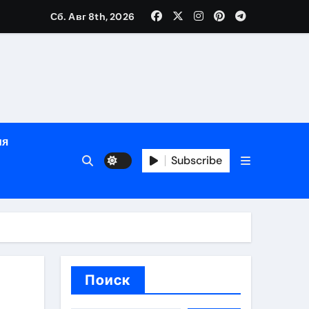
Сб. Авг 8th, 2026
глосуточной помощью под наблюдением врачей
лгосрочных результатов при анонимном лечении
ия
особенности
Subscribe
Поиск