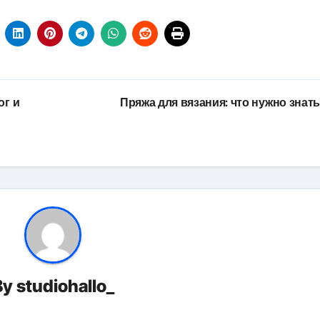
ог и
Пряжа для вязания: что нужно знат
By
studiohallo_