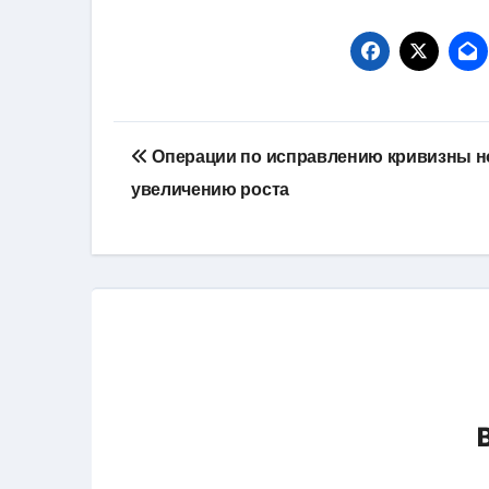
Навигация
Операции по исправлению кривизны н
по
увеличению роста
записям