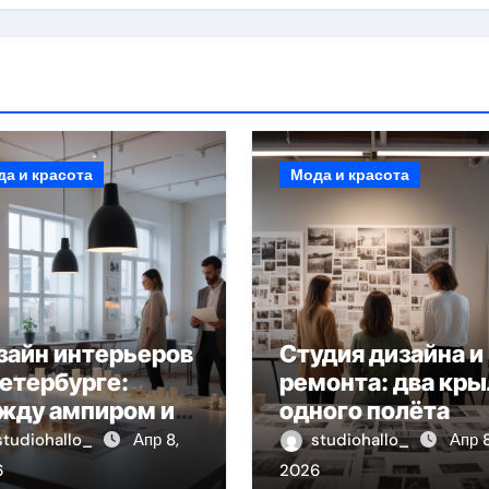
а и красота
Мода и красота
зайн интерьеров
Студия дизайна и
Петербурге:
ремонта: два кры
жду ампиром и
одного полёта
нимализмом
studiohallo_
Апр 8,
studiohallo_
Апр 8
6
2026