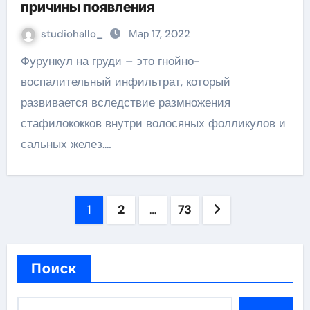
причины появления
studiohallo_
Мар 17, 2022
Фурункул на груди – это гнойно-
воспалительный инфильтрат, который
развивается вследствие размножения
стафилококков внутри волосяных фолликулов и
сальных желез.…
Пагинация
1
2
…
73
записей
Поиск