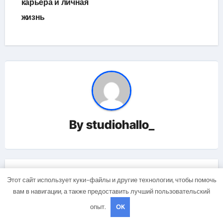
карьера и личная
жизнь
By
studiohallo_
Related Post
Этот сайт использует куки-файлы и другие технологии, чтобы помочь
вам в навигации, а также предоставить лучший пользовательский
опыт.
OK
Uncategorised