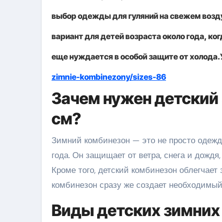
выбор одежды для гуляний на свежем возду
вариант для детей возраста около года, ко
еще нуждается в особой защите от холода.
zimnie-kombinezony/sizes-86
Зачем нужен детский 
см?
Зимний комбинезон — это не просто одежда, это защитная броня для вашего малыша в холодное время
года. Он защищает от ветра, снега и дождя
Кроме того, детский комбинезон облегчает
комбинезон сразу же создает необходимый
Виды детских зимних