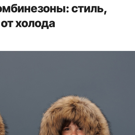
омбинезоны: стиль,
 от холода