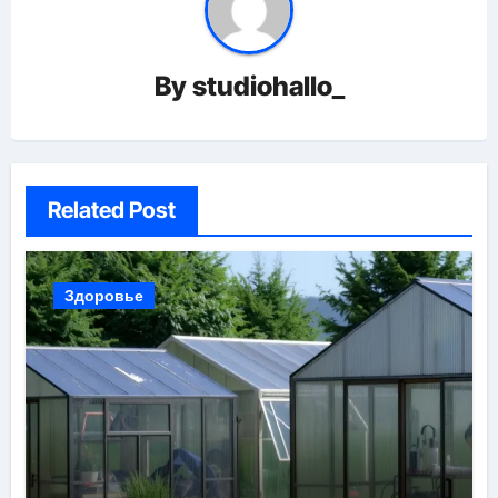
By
studiohallo_
Related Post
Здоровье