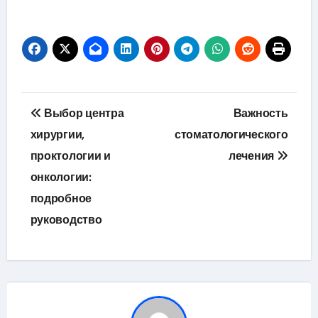
Навигация
Выбор центра
Важность
по
хирургии,
стоматологического
проктологии и
лечения
записям
онкологии:
подробное
руководство