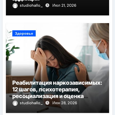
studiohallo_
Июл 21, 2026
Здоровье
Реабилитация наркозависимых:
12 шагов, психотерапия,
ресоциализация и оценка
долгосрочных результатов при
studiohallo_
Июн 28, 2026
анонимном лечении