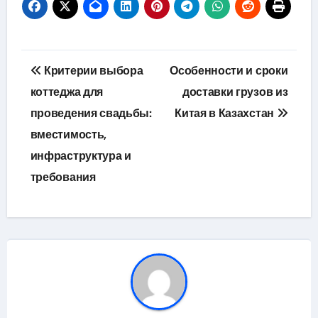
Навигация
Критерии выбора
Особенности и сроки
по
коттеджа для
доставки грузов из
проведения свадьбы:
Китая в Казахстан
записям
вместимость,
инфраструктура и
требования