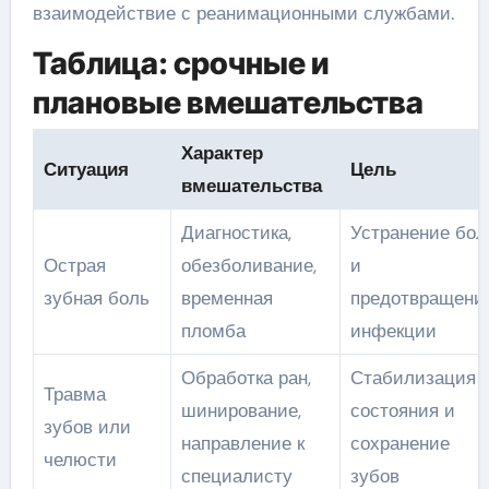
взаимодействие с реанимационными службами.
Таблица: срочные и
плановые вмешательства
Характер
Ситуация
Цель
вмешательства
Диагностика,
Устранение бол
Острая
обезболивание,
и
зубная боль
временная
предотвращени
пломба
инфекции
Обработка ран,
Стабилизация
Травма
шинирование,
состояния и
зубов или
направление к
сохранение
челюсти
специалисту
зубов