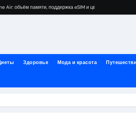
ne Air: объём памяти, поддержка eSIM и цветовые решения
о выбору идеального решения
лизма и наркомании с детоксикацией, кодированием и кру
мых: 12 шагов, психотерапия, ресоциализация и оценка до
нтернет-магазин: организация работы, услуги и ключевые 
Диеты
Здоровье
Мода и красота
Путешеств
 ремонт под ключ
рбурге: между ампиром и минимализмом
 два крыла одного полёта
для потолка: типы, конструкция и правила монтажа встра
ии химических и нехимических аддикций