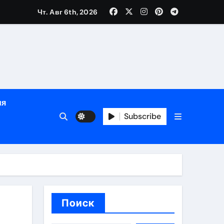
Чт. Авг 6th, 2026
глосуточной помощью под наблюдением врачей
лгосрочных результатов при анонимном лечении
особенности
ия
Subscribe
иваемых спотов
Поиск