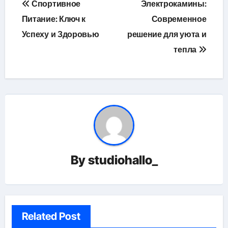
Спортивное
Электрокамины:
по
Питание: Ключ к
Современное
Успеху и Здоровью
решение для уюта и
записям
тепла
By
studiohallo_
Related Post