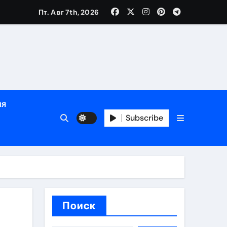
Пт. Авг 7th, 2026
глосуточной помощью под наблюдением врачей
лгосрочных результатов при анонимном лечении
ия
особенности
Subscribe
Поиск