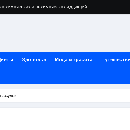
ии химических и нехимических аддикций
ne Air: объём памяти, поддержка eSIM и цветовые решения
о выбору идеального решения
лизма и наркомании с детоксикацией, кодированием и кру
мых: 12 шагов, психотерапия, ресоциализация и оценка до
Диеты
Здоровье
Мода и красота
Путешеств
нтернет-магазин: организация работы, услуги и ключевые 
 ремонт под ключ
рбурге: между ампиром и минимализмом
и сосудов
 два крыла одного полёта
иц с поликарбонатным покрытием 4 и 6 мм