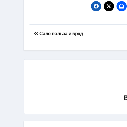
Навигация
Сало польза и вред
по
записям