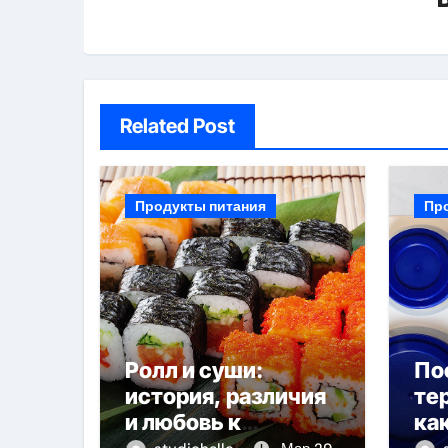
Related Post
Продукты питания
Пр
Ролл и суши:
По
история, различия
те
и любовь к
ка
японской кухне
вы