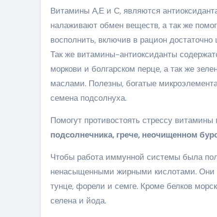
Витамины А,Е и С, являются антиоксидант
налаживают обмен веществ, а так же помо
восполнить, включив в рацион достаточно ц
Так же витамины-антиоксиданты содержатся
моркови и болгарском перце, а так же зел
маслами. Полезны, богатые микроэлемента
семена подсолнуха.
Помогут противостоять стрессу витамины 
подсолнечника, грече, неочищенном буро
Чтобы работа иммунной системы была полн
ненасыщенными жирными кислотами. Они ес
тунце, форели и семге. Кроме белков морск
селена и йода.