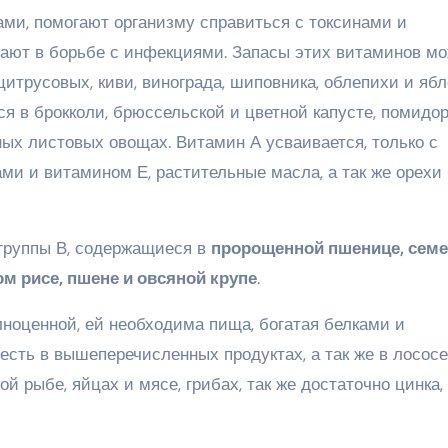
ами, помогают организму справиться с токсинами и
гают в борьбе с инфекциями. Запасы этих витаминов м
итрусовых, киви, винограда, шиповника, облепихи и ябл
 в брокколи, брюссельской и цветной капусте, помидор
еных листовых овощах. Витамин А усваивается, только с
ми и витамином Е, растительные масла, а так же орехи
группы В, содержащиеся в
пророщенной пшенице, семе
м рисе, пшене и овсяной крупе
.
оценной, ей необходима пища, богатая белками и
ть в вышеперечисленных продуктах, а так же в лососе
ой рыбе, яйцах и мясе, грибах, так же достаточно цинка,