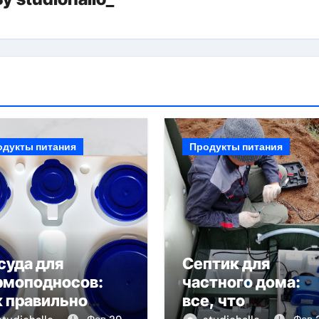
одукты питания
Продукты питания
суда для
Септик для
рмоподносов:
частного дома:
к правильно
все, что
брать и
необходимо знат