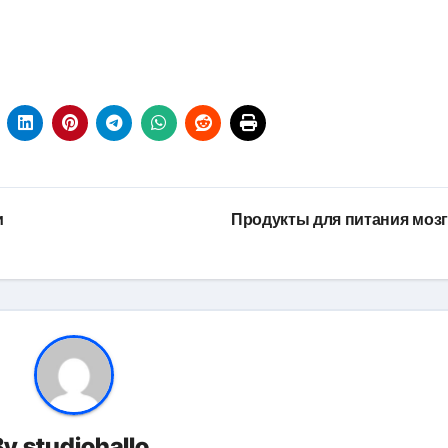
и
Продукты для питания моз
By
studiohallo_