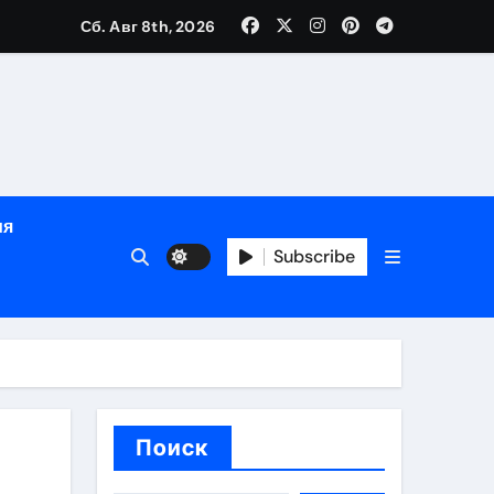
Сб. Авг 8th, 2026
глосуточной помощью под наблюдением врачей
лгосрочных результатов при анонимном лечении
ия
особенности
Subscribe
Поиск