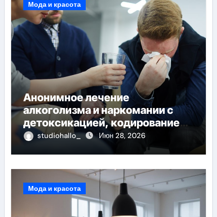
Мода и красота
Анонимное лечение
алкоголизма и наркомании с
детоксикацией, кодированием
и круглосуточной помощью под
studiohallo_
Июн 28, 2026
наблюдением врачей
Мода и красота