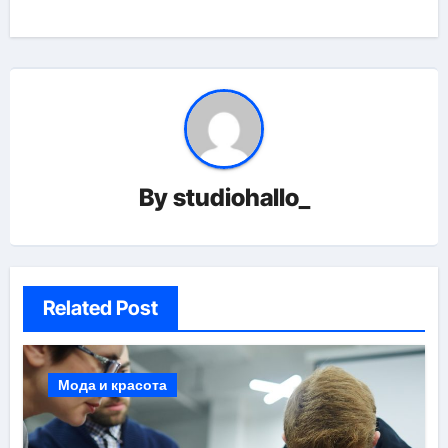
By
studiohallo_
Related Post
Мода и красота