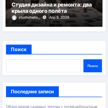
Студия дизайна и ремонта: два
крыла одного полёта
studiohallo_
Апр 8, 2026
Поиск
Поиск
Последние записи
Обзор видов садовых теплиц с поликарбонатным