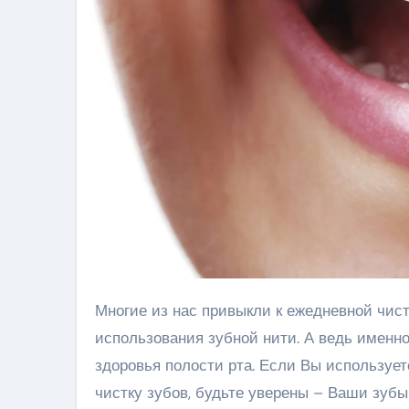
Многие из нас привыкли к ежедневной чистке зубов щеткой и пастой, но часто забывают о важности
использования зубной нити. А ведь имен
здоровья полости рта. Если Вы используе
чистку зубов, будьте уверены – Ваши зубы