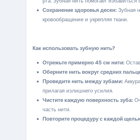
рта. Зубная нить помогает избавиться 
Сохранение здоровья десен:
Зубная н
кровообращение и укрепляя ткани.
Как использовать зубную нить?
Отрежьте примерно 45 см нити:
Остав
Оберните нить вокруг средних пальц
Проведите нить между зубами:
Аккура
прилагая излишнего усилия.
Чистите каждую поверхность зуба:
Оч
часть нити.
Повторите процедуру с каждой щель