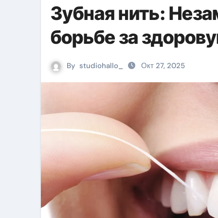
Зубная нить: Нез
борьбе за здоров
By
studiohallo_
Окт 27, 2025