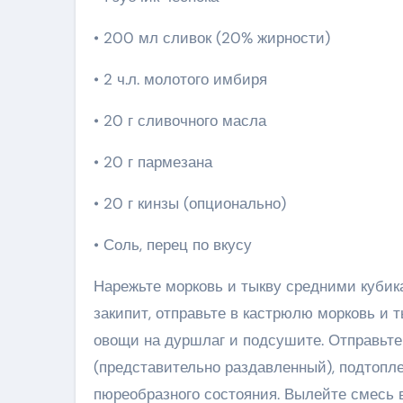
• 200 мл сливок (20% жирности)
• 2 ч.л. молотого имбиря
• 20 г сливочного масла
• 20 г пармезана
• 20 г кинзы (опционально)
• Соль, перец по вкусу
Нарежьте морковь и тыкву средними кубика
закипит, отправьте в кастрюлю морковь и т
овощи на дуршлаг и подсушите. Отправьте 
(представительно раздавленный), подтопле
пюреобразного состояния. Вылейте смесь в