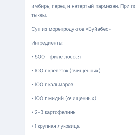
имбирь, перец и натертый пармезан. При 
тыквы.
Суп из морепродуктов «Буйабес»
Ингредиенты:
• 500 г филе лосося
• 100 г креветок (очищенных)
• 100 г кальмаров
• 100 г мидий (очищенных)
• 2-3 картофелины
• 1 крупная луковица