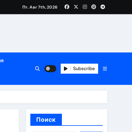
Пт. Авг 7th, 2026
глосуточной помощью под наблюдением врачей
лгосрочных результатов при анонимном лечении
ия
особенности
Subscribe
Поиск