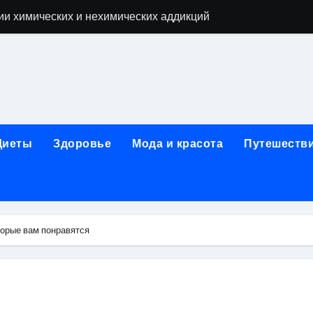
ии химических и нехимических аддикций
ne Air: объём памяти, поддержка eSIM и цветовые решения
о выбору идеального решения
лизма и наркомании с детоксикацией, кодированием и кру
мых: 12 шагов, психотерапия, ресоциализация и оценка до
Диеты
Здоровье
Мода и красота
Путешеств
нтернет-магазин: организация работы, услуги и ключевые 
 ремонт под ключ
рбурге: между ампиром и минимализмом
торые вам понравятся
 два крыла одного полёта
иц с поликарбонатным покрытием 4 и 6 мм