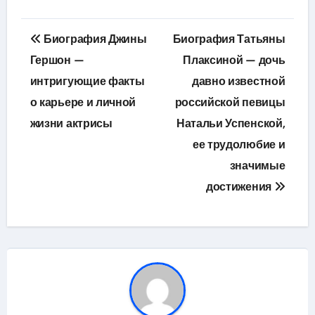
Навигация
Биография Джины
Биография Татьяны
по
Гершон —
Плаксиной — дочь
интригующие факты
давно известной
записям
о карьере и личной
российской певицы
жизни актрисы
Натальи Успенской,
ее трудолюбие и
значимые
достижения