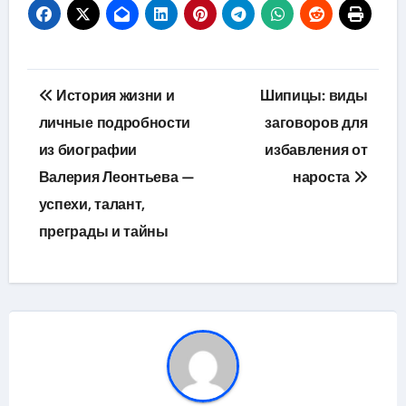
Навигация
История жизни и
Шипицы: виды
по
личные подробности
заговоров для
из биографии
избавления от
записям
Валерия Леонтьева —
нароста
успехи, талант,
преграды и тайны