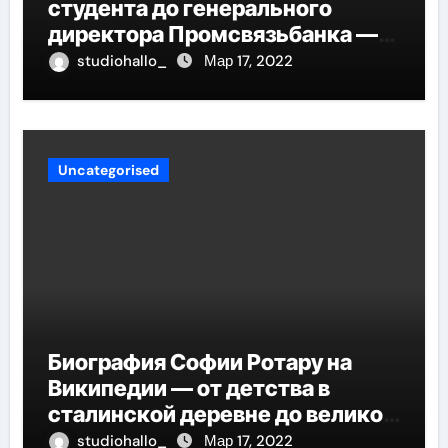
студента до генерального
директора Промсвязьбанка —
биография и рост в банковской
studiohallo_
Мар 17, 2022
индустрии
Uncategorised
Биография Софии Ротару на
Википедии — от детства в
сталинской деревне до великой
карьеры и яркой личной жизни
studiohallo_
Мар 17, 2022