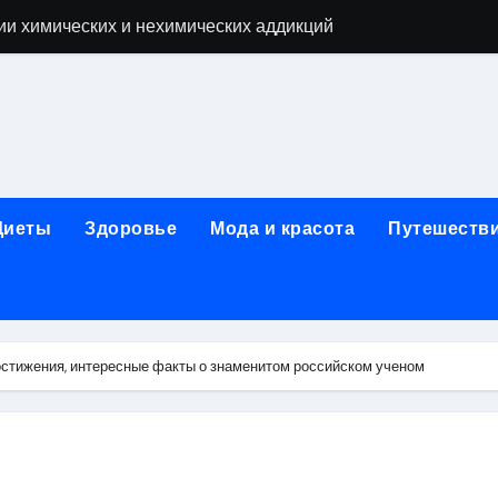
ии химических и нехимических аддикций
ne Air: объём памяти, поддержка eSIM и цветовые решения
о выбору идеального решения
лизма и наркомании с детоксикацией, кодированием и кру
мых: 12 шагов, психотерапия, ресоциализация и оценка до
Диеты
Здоровье
Мода и красота
Путешеств
нтернет-магазин: организация работы, услуги и ключевые 
 ремонт под ключ
рбурге: между ампиром и минимализмом
остижения, интересные факты о знаменитом российском ученом
 два крыла одного полёта
иц с поликарбонатным покрытием 4 и 6 мм