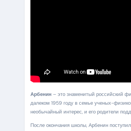
Арбенин
– это знаменитый российский физ
далеком 1959 году в семье ученых-физиков
необычайный интерес, и его родители подд
После окончания школы, Арбенин поступи