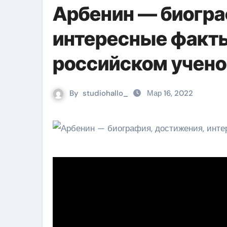
Арбенин — биогра
интересные факты
российском учен
By
studiohallo_
Мар 16, 2022