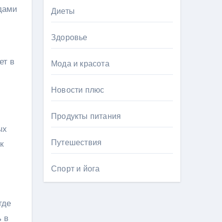
дами
Диеты
Здоровье
ет в
Мода и красота
Новости плюс
Продукты питания
ых
Путешествия
к
Спорт и йога
где
 в