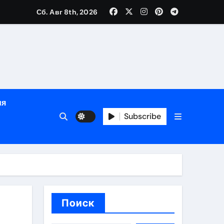
Сб. Авг 8th, 2026
глосуточной помощью под наблюдением врачей
лгосрочных результатов при анонимном лечении
ия
особенности
Subscribe
Поиск