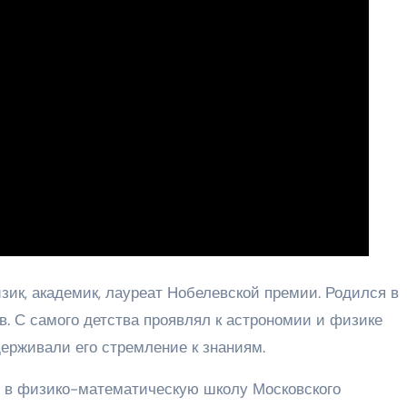
ик, академик, лауреат Нобелевской премии. Родился в
. С самого детства проявлял к астрономии и физике
ерживали его стремление к знаниям.
л в физико-математическую школу Московского