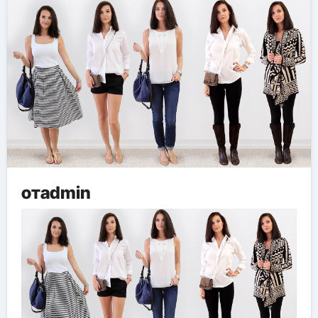
отadmin