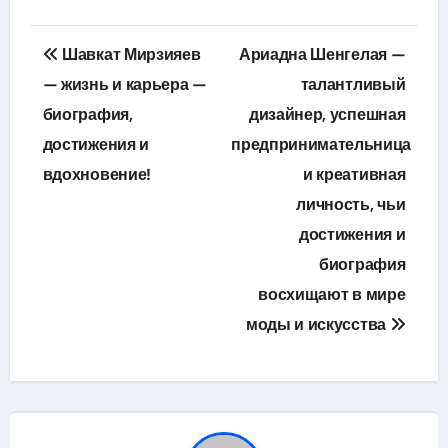
Навигация
Шавкат Мирзияев
Ариадна Шенгелая —
по
— жизнь и карьера —
талантливый
биография,
дизайнер, успешная
записям
достижения и
предпринимательница
вдохновение!
и креативная
личность, чьи
достижения и
биография
восхищают в мире
моды и искусства