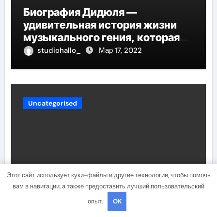
Биография Дидюля —
удивительная история жизни
музыкального гения, которая
проникнет в самые глубины
studiohallo_
Мар 17, 2022
вашего сердца
Uncategorised
Этот сайт использует куки-файлы и другие технологии, чтобы помочь
вам в навигации, а также предоставить лучший пользовательский
Петр Фрадков — путь от
опыт.
OK
студента до генерального