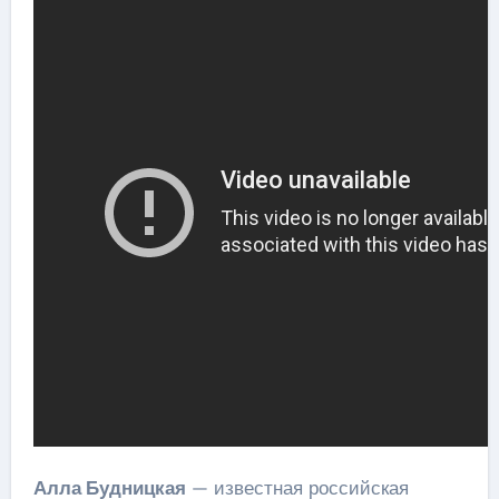
Алла Будницкая
— известная российская