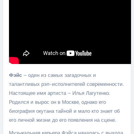
Фэйс
– один из самых загадочных и
талантливых рэп-исполнителей современности.
Настоящее имя артиста – Илья Лагутенко.
Родился и вырос он в Москве, однако его
биография окутана тайной и мало кто знает об
его личной жизни до его появления на сцене.
Музыкальная карьера Фэйса началась с выхода