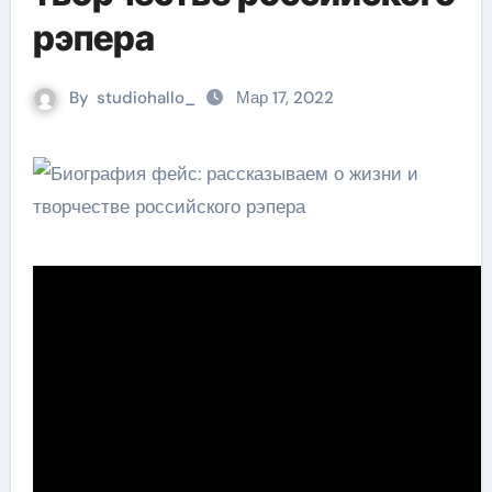
рэпера
By
studiohallo_
Мар 17, 2022