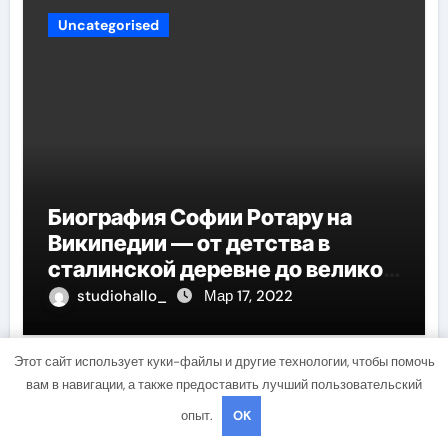
Uncategorised
Биография Софии Ротару на
Википедии — от детства в
сталинской деревне до великой
карьеры и яркой личной жизни
studiohallo_
Мар 17, 2022
Этот сайт использует куки-файлы и другие технологии, чтобы помочь
вам в навигации, а также предоставить лучший пользовательский
Добавить комментарий
опыт.
OK