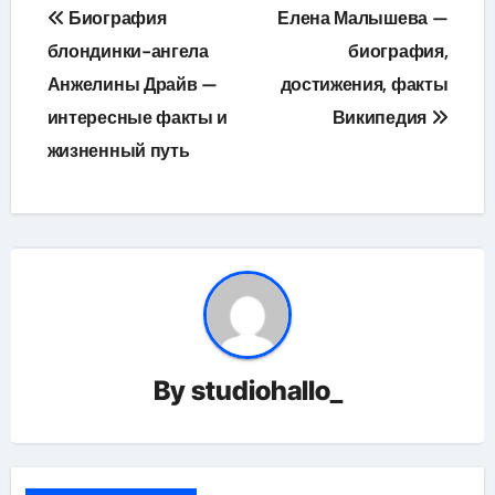
Навигация
Биография
Елена Малышева —
по
блондинки-ангела
биография,
Анжелины Драйв —
достижения, факты
записям
интересные факты и
Википедия
жизненный путь
By
studiohallo_