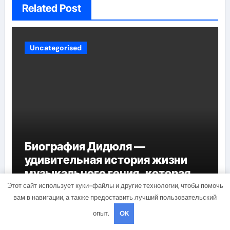
Related Post
Uncategorised
Биография Дидюля —
удивительная история жизни
музыкального гения, которая
проникнет в самые глубины
Этот сайт использует куки-файлы и другие технологии, чтобы помочь
studiohallo_
Мар 17, 2022
вам в навигации, а также предоставить лучший пользовательский
вашего сердца
опыт.
OK