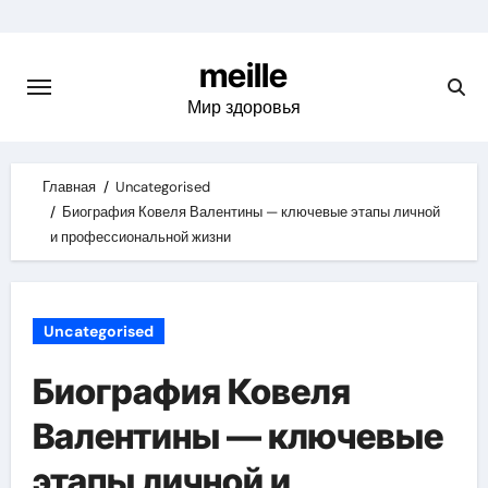
Skip
to
meille
content
Мир здоровья
Главная
Uncategorised
Биография Ковеля Валентины — ключевые этапы личной
и профессиональной жизни
Uncategorised
Биография Ковеля
Валентины — ключевые
этапы личной и