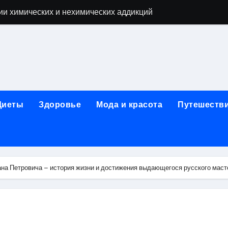
ии химических и нехимических аддикций
ne Air: объём памяти, поддержка eSIM и цветовые решения
о выбору идеального решения
лизма и наркомании с детоксикацией, кодированием и кру
мых: 12 шагов, психотерапия, ресоциализация и оценка до
Диеты
Здоровье
Мода и красота
Путешеств
нтернет-магазин: организация работы, услуги и ключевые 
 ремонт под ключ
рбурге: между ампиром и минимализмом
на Петровича – история жизни и достижения выдающегося русского маст
 два крыла одного полёта
иц с поликарбонатным покрытием 4 и 6 мм