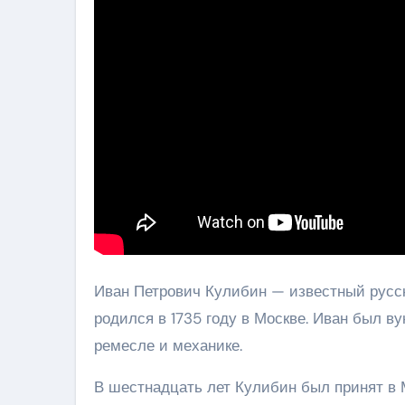
Иван Петрович Кулибин — известный русск
родился в 1735 году в Москве. Иван был в
ремесле и механике.
В шестнадцать лет Кулибин был принят в 