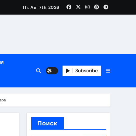
Пт. Авг 7th, 2026
глосуточной помощью под наблюдением врачей
лгосрочных результатов при анонимном лечении
ия
особенности
Subscribe
ера
Поиск