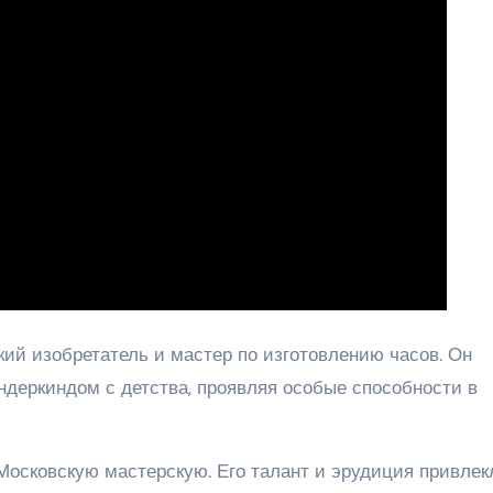
ий изобретатель и мастер по изготовлению часов. Он
ундеркиндом с детства, проявляя особые способности в
Московскую мастерскую. Его талант и эрудиция привлек