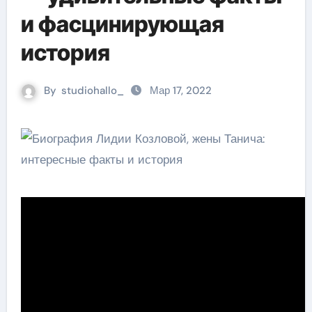
и фасцинирующая
история
By
studiohallo_
Мар 17, 2022