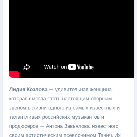
Лидия Козлова
— удивительная женщина,
которая смогла стать настоящим опорным
звеном в жизни одного из самых известных и
талантливых российских музыкантов и
продюсеров — Антона Завьялова, известного
своим артистическим псевдонимом Танич. Их