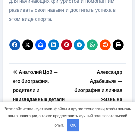
для начинающих фигуристов и помогает им
развивать свои навыки и достигать успеха в
этом виде спорта.
Навигация
Анатолий Цой —
Александр
по
его биография,
Адабашьян —
родители и
биография и личная
записям
неизведанные детали
жизнь на
жизни
официальном сайте
Этот сайт использует куки-файлы и другие технологии, чтобы помочь
вам в навигации, а также предоставить лучший пользовательский
опыт.
OK