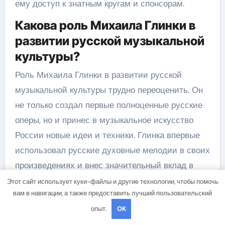
ему доступ к знатным кругам и спонсорам.
Какова роль Михаила Глинки в
развитии русской музыкальной
культуры?
Роль Михаила Глинки в развитии русской
музыкальной культуры трудно переоценить. Он
не только создал первые полноценные русские
оперы, но и принес в музыкальное искусство
России новые идеи и техники. Глинка впервые
использовал русские духовные мелодии в своих
произведениях и внес значительный вклад в
развитие русской национальной школы
Этот сайт использует куки-файлы и другие технологии, чтобы помочь
вам в навигации, а также предоставить лучший пользовательский
композиторов. Он также помог утвердить
опыт.
OK
значение и статус классической музыки в