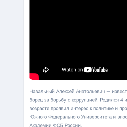
Навальный Алексей Анатольевич — известн
борец за борьбу с коррупцией. Родился 4 
возрасте проявил интерес к политике и п
Южного Федерального Университета и впо
Академии ФСБ России.