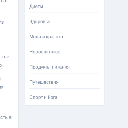
 на
Диеты
Здоровье
ли
Мода и красота
Новости плюс
стве
х.
Продукты питания
и
Путешествия
ых
Спорт и йога
сть в