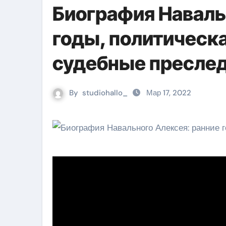
Биография Наваль
годы, политическ
судебные пресле
By
studiohallo_
Мар 17, 2022