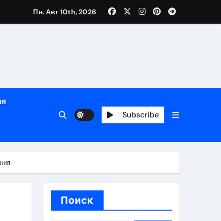
Пн. Авг 10th, 2026
глосуточной помощью под наблюдением врачей
лгосрочных результатов при анонимном лечении
ия
особенности
Subscribe
ания
Поиск