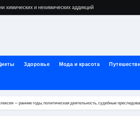
ии химических и нехимических аддикций
ne Air: объём памяти, поддержка eSIM и цветовые решения
о выбору идеального решения
лизма и наркомании с детоксикацией, кодированием и кру
мых: 12 шагов, психотерапия, ресоциализация и оценка до
Диеты
Здоровье
Мода и красота
Путешеств
нтернет-магазин: организация работы, услуги и ключевые 
 ремонт под ключ
рбурге: между ампиром и минимализмом
лексея — ранние годы, политическая деятельность, судебные преследов
 два крыла одного полёта
иц с поликарбонатным покрытием 4 и 6 мм