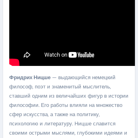
Фридрих Ницше
— выдающийся немецкий
философ, поэт и знаменитый мыслитель,
ставший одним из величайших фигур в истории
философии. Его работы влияли на множество
сфер искусства, а также на политику,
психологию и литературу. Ницше славится
своими острыми мыслями, глубокими идеями и