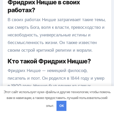
Фридрих Ницше в своих
работах?
В своих работах Ницше затрагивает такие темы,
как смерть Бога, воля к власти, превосходство и
несвободность, универсальные истины и
бессмысленность жизни. Он также известен
своим острой критикой религии и морали.
Кто такой Фридрих Ницше?
Фридрих Ницше — немецкий философ,
писатель и поэт. Он родился в 1844 году и умер
в 1900 году. Ницше был одним из самых
Этот сайт использует куки-файлы и другие технологии, чтобы помочь
влиятельных мыслителей своего времени и
вам в навигации, а также предоставить лучший пользовательский
оказал огромное влияние на философию,
опыт.
OK
литературу и культуру в целом.