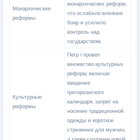
монархических реформ,
Монархические
что ослабило влияние
реформы
бояр и усилило
контроль над
государством.
Петр I провел
множество культурных
реформ, включая
введение
григорианского
Культурные
календаря, запрет на
реформы
носение традиционной
одежды и короткое
стрижение для мужчин,
а также создание новой