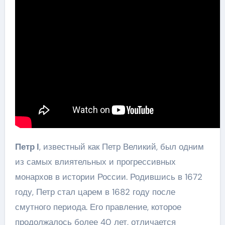
Петр I
, известный как Петр Великий, был одним
из самых влиятельных и прогрессивных
монархов в истории России. Родившись в 1672
году, Петр стал царем в 1682 году после
смутного периода. Его правление, которое
продолжалось более 40 лет, отличается