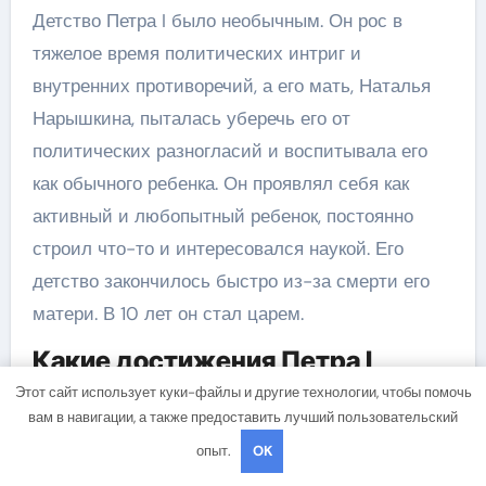
Детство Петра I было необычным. Он рос в
тяжелое время политических интриг и
внутренних противоречий, а его мать, Наталья
Нарышкина, пыталась уберечь его от
политических разногласий и воспитывала его
как обычного ребенка. Он проявлял себя как
активный и любопытный ребенок, постоянно
строил что-то и интересовался наукой. Его
детство закончилось быстро из-за смерти его
матери. В 10 лет он стал царем.
Какие достижения Петра I
можно назвать наиболее
Этот сайт использует куки-файлы и другие технологии, чтобы помочь
вам в навигации, а также предоставить лучший пользовательский
значимыми?
опыт.
OK
Среди наиболее значимых достижений Петра I