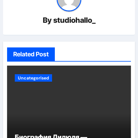
By
studiohallo_
Related Post
Uncategorised
Биография Дидюля —