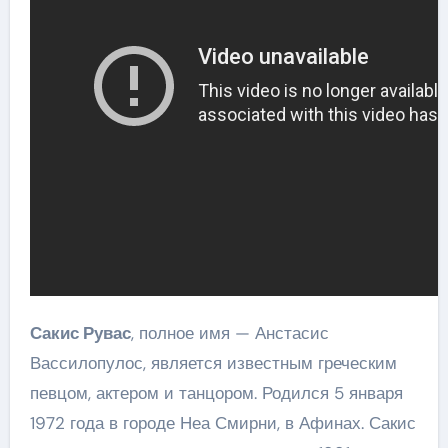
Сакис Рувас
, полное имя — Анстасис
Вассилопулос, является известным греческим
певцом, актером и танцором. Родился 5 января
1972 года в городе Неа Смирни, в Афинах. Сакис