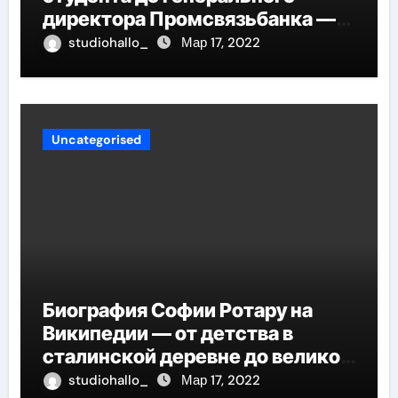
директора Промсвязьбанка —
биография и рост в банковской
studiohallo_
Мар 17, 2022
индустрии
Uncategorised
Биография Софии Ротару на
Википедии — от детства в
сталинской деревне до великой
карьеры и яркой личной жизни
studiohallo_
Мар 17, 2022