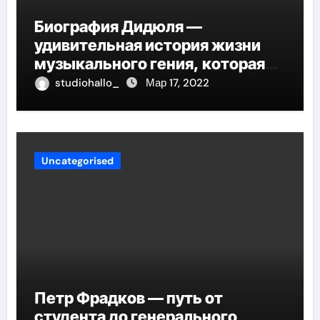
Биография Дидюля —
удивительная история жизни
музыкального гения, которая
проникнет в самые глубины
studiohallo_
Мар 17, 2022
вашего сердца
Uncategorised
Петр Фрадков — путь от
студента до генерального