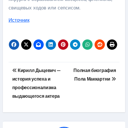
свищевых ходов или сепсисом.
Источник
Навигация
Кирилл Дыцевич —
Полная биография
по
история успеха и
Пола Маккартни
профессионализма
записям
выдающегося актера