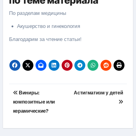
по теме материала
По разделам медицины
Акушерство и гинекология
Благодарим за чтение статьи!
Навигация
Виниры:
Астигматизм у детей
по
композитные или
керамические?
записям