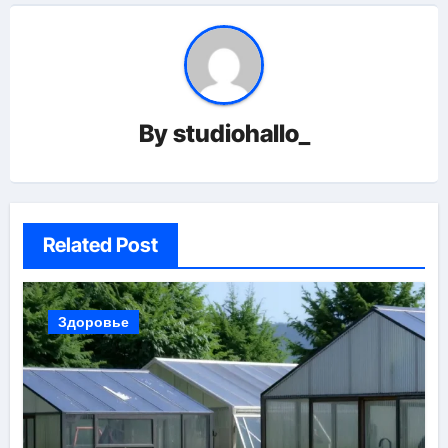
By
studiohallo_
Related Post
Здоровье