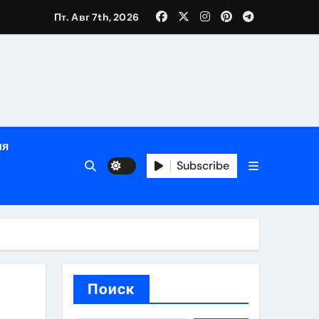
Пт. Авг 7th, 2026
глосуточной помощью под наблюдением врачей
лгосрочных результатов при анонимном лечении
ия
особенности
Subscribe
Поиск