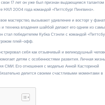
В свои 17 лет он уже был признан выдающимся талантом
е НХЛ 2004 года командой «Питтсбург Пингвинз».
вое мастерство, вызывают удивление и восторг у фанат
ов и техника владения шайбой делают его одним из самы
ин стал победителем Кубка Стэнли с командой «Питтсбу
гроком плей-офф.
нстрировал себя как отзывчивый и великодушный челове
помогает детям с особенностями развития. Личная жизн
ия СМИ. Его отношения с моделью Анной Касториной
обязательно делится своими счастливыми моментами в