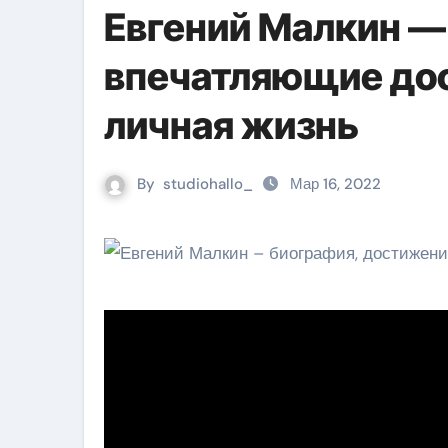
Евгений Малкин —
впечатляющие дос
личная жизнь
By
studiohallo_
Мар 16, 2022