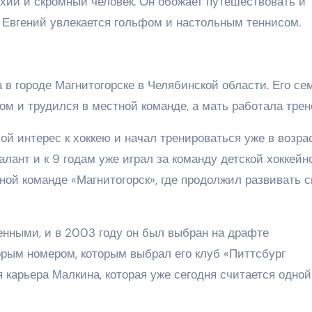
ихий и скромный человек. Он обожает путешествовать и
, Евгений увлекается гольфом и настольным теннисом.
 в городе Магнитогорске в Челябинской области. Его се
том и трудился в местной команде, а мать работала трен
й интерес к хоккею и начал тренироваться уже в возра
алант и к 9 годам уже играл за команду детской хоккейн
жной команде «Магнитогорск», где продолжил развивать 
нными, и в 2003 году он был выбран на драфте
орым номером, которым выбрал его клуб «Питтсбург
 карьера Малкина, которая уже сегодня считается одной