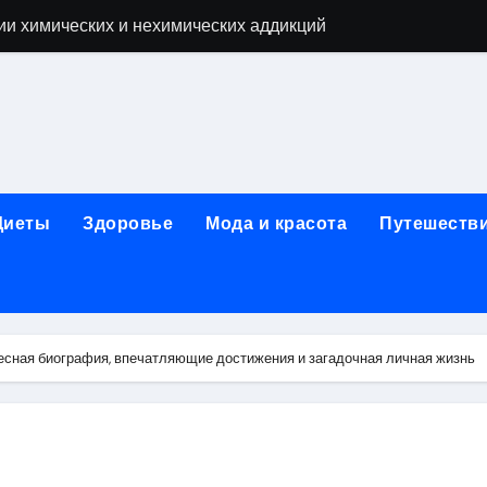
ии химических и нехимических аддикций
ne Air: объём памяти, поддержка eSIM и цветовые решения
о выбору идеального решения
лизма и наркомании с детоксикацией, кодированием и кру
мых: 12 шагов, психотерапия, ресоциализация и оценка до
Диеты
Здоровье
Мода и красота
Путешеств
нтернет-магазин: организация работы, услуги и ключевые 
 ремонт под ключ
рбурге: между ампиром и минимализмом
есная биография, впечатляющие достижения и загадочная личная жизнь
 два крыла одного полёта
иц с поликарбонатным покрытием 4 и 6 мм