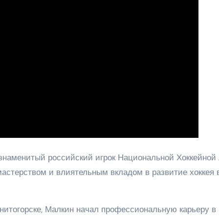
знаменитый российский игрок Национальной Хоккейной
мастерством и влиятельным вкладом в развитие хоккея 
гнитогорске, Малкин начал профессиональную карьеру в