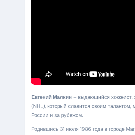
Евгений Малкин
– выдающийся хоккеист, 
(NHL), который славится своим талантом, 
России и за рубежом.
Родившись 31 июля 1986 года в городе Ма