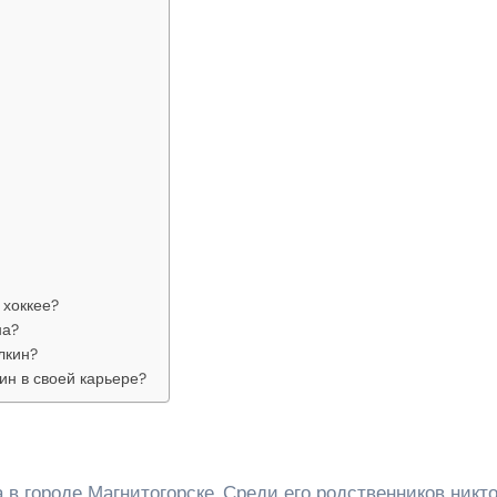
 хоккее?
на?
лкин?
ин в своей карьере?
 в городе Магнитогорске. Среди его родственников никто