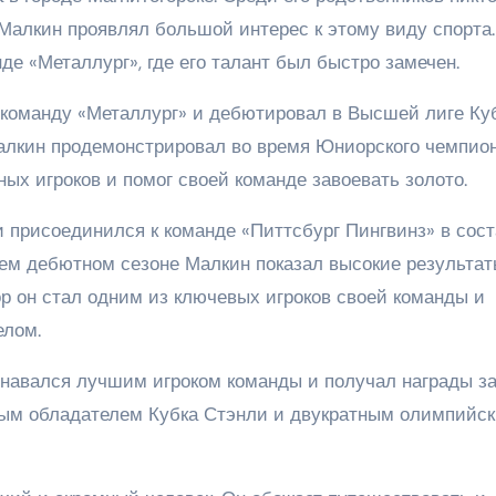
а Малкин проявлял большой интерес к этому виду спорта
де «Металлург», где его талант был быстро замечен.
 команду «Металлург» и дебютировал в Высшей лиге Ку
алкин продемонстрировал во время Юниорского чемпио
ных игроков и помог своей команде завоевать золото.
и присоединился к команде «Питтсбург Пингвинз» в сос
оем дебютном сезоне Малкин показал высокие результат
ор он стал одним из ключевых игроков своей команды и
елом.
знавался лучшим игроком команды и получал награды за
тным обладателем Кубка Стэнли и двукратным олимпийс