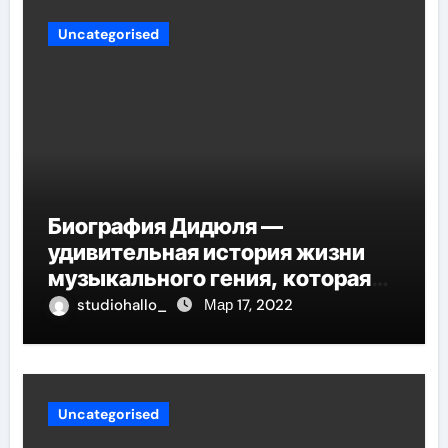
Uncategorised
Биография Дидюля —
удивительная история жизни
музыкального гения, которая
проникнет в самые глубины
studiohallo_
Мар 17, 2022
вашего сердца
Uncategorised