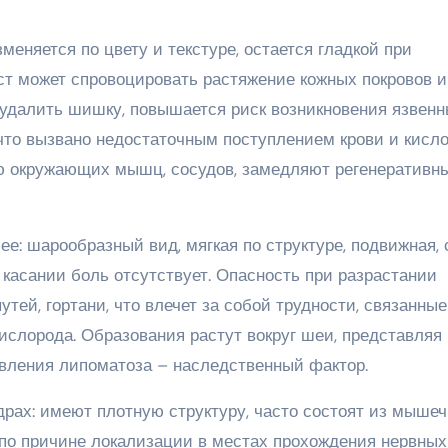
меняется по цвету и текстуре, остается гладкой при
ст может спровоцировать растяжение кожных покровов и
удалить шишку, повышается риск возникновения язвен
что вызвано недостаточным поступлением крови и кисло
 окружающих мышц, сосудов, замедляют регенеративн
е: шарообразный вид, мягкая по структуре, подвижная,
и касании боль отсутствует. Опасность при разрастании
ей, гортани, что влечет за собой трудности, связанные
слорода. Образования растут вокруг шеи, представляя
вления липоматоза – наследственный фактор.
рах: имеют плотную структуру, часто состоят из мыше
 по причине локализации в местах прохождения нервных