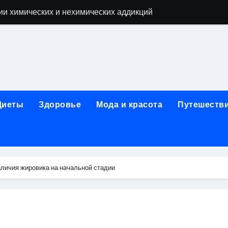
ии химических и нехимических аддикций
ne Air: объём памяти, поддержка eSIM и цветовые решения
о выбору идеального решения
лизма и наркомании с детоксикацией, кодированием и кру
мых: 12 шагов, психотерапия, ресоциализация и оценка до
Диеты
Здоровье
Мода и красота
Путешеств
нтернет-магазин: организация работы, услуги и ключевые 
 ремонт под ключ
рбурге: между ампиром и минимализмом
аличия жировика на начальной стадии
 два крыла одного полёта
иц с поликарбонатным покрытием 4 и 6 мм