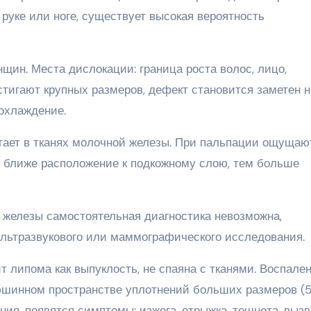
 руке или ноге, существует высокая вероятность
щин. Места дислокации: граница роста волос, лицо,
стигают крупных размеров, дефект становится заметен н
еохлаждение.
тает в тканях молочной железы. При пальпации ощущаю
м ближе расположение к подкожному слою, тем больше
х железы самостоятельная диагностика невозможна,
льтразвукового или маммографического исследования.
т липома как выпуклость, не спаяна с тканями. Воспале
юшинном пространстве уплотнений больших размеров (
ия, появятся симптомы: изжога, отрыжка, тошнота, выз