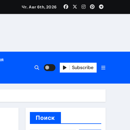
Чт. Авг 6th, 2026
глосуточной помощью под наблюдением врачей
лгосрочных результатов при анонимном лечении
ия
особенности
Subscribe
Поиск