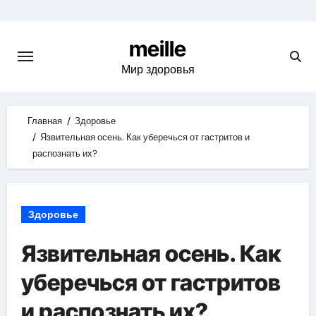
Skip
to
meille
content
Мир здоровья
Главная
Здоровье
Язвительная осень. Как уберечься от гастритов и
распознать их?
Здоровье
Язвительная осень. Как
уберечься от гастритов
и распознать их?