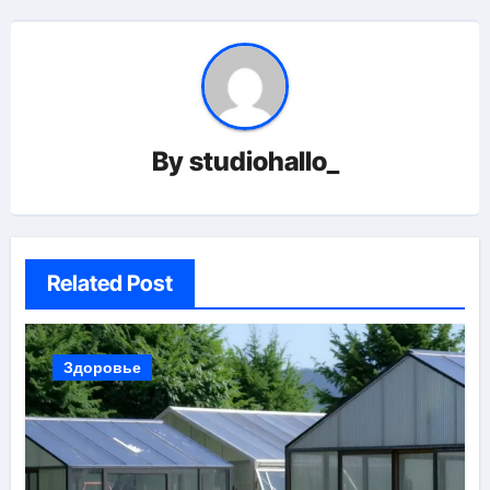
By
studiohallo_
Related Post
Здоровье