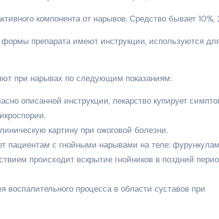
ктивного компонента от нарывов. Средство бывает 10%, 
е формы препарата имеют инструкции, используются дл
яют при нарывах по следующим показаниям:
ласно описанной инструкции, лекарство купирует симпт
икроспории.
линическую картину при ожоговой болезни.
т пациентам с гнойными нарывами на теле: фурункулам
ствием происходит вскрытие гнойников в поздний пери
я воспалительного процесса в области суставов при