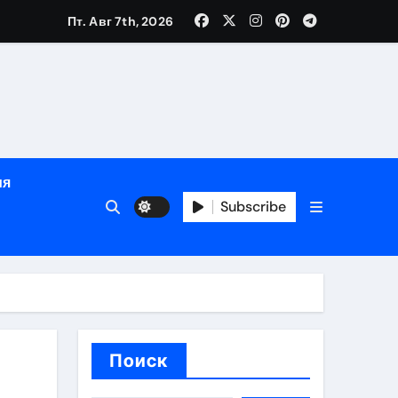
Пт. Авг 7th, 2026
глосуточной помощью под наблюдением врачей
лгосрочных результатов при анонимном лечении
ия
особенности
Subscribe
Поиск