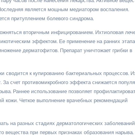
ару часов после нанесения лекарства. Активное вещес
 Последняя является мощным медиатором воспаления.
ется притуплением болевого синдрома.
сложняться вторичным инфицированием. Ихтиоловая леч
имикотическим эффектом. Ее применение на ранних этап
ножение дерматофитов. Препарат уничтожает грибки в
ки сводится к купированию бактериальных процессов. И
у. За счет противомикробного эффекта снижается попул
арыва. Раннее использование позволяет профилактирова
ий кожи. Четкое выполнение врачебных рекомендаций
ть на разных стадиях дерматологических заболеваний
го вещества при первых признаках образования нарыва.