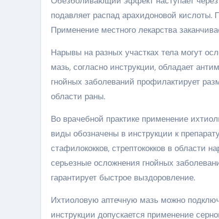
Обезболивающий эффект наступает через п
подавляет распад арахидоновой кислоты.
Применение местного лекарства заканчива
Нарывы на разных участках тела могут о
мазь, согласно инструкции, обладает ант
гнойных заболеваний профилактирует разм
области раны.
Во врачебной практике применение ихтиол
виды обозначены в инструкции к препарат
стафилококков, стрептококков в области н
серьезные осложнения гнойных заболеван
гарантирует быстрое выздоровление.
Ихтиоловую аптечную мазь можно подключа
инструкции допускается применение серно