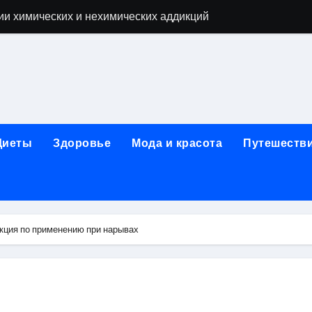
ии химических и нехимических аддикций
ne Air: объём памяти, поддержка eSIM и цветовые решения
о выбору идеального решения
лизма и наркомании с детоксикацией, кодированием и кру
мых: 12 шагов, психотерапия, ресоциализация и оценка до
Диеты
Здоровье
Мода и красота
Путешеств
нтернет-магазин: организация работы, услуги и ключевые 
 ремонт под ключ
рбурге: между ампиром и минимализмом
укция по применению при нарывах
 два крыла одного полёта
иц с поликарбонатным покрытием 4 и 6 мм