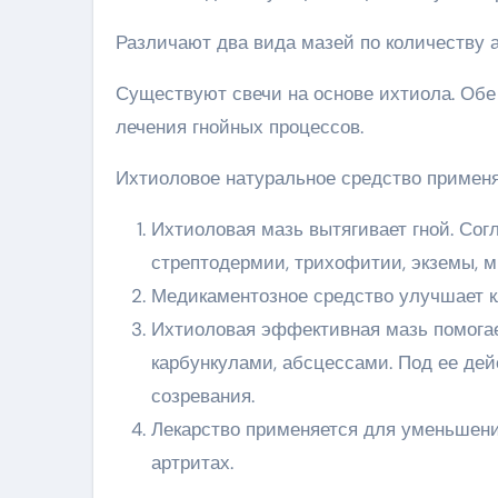
Различают два вида мазей по количеству а
Существуют свечи на основе ихтиола. Об
лечения гнойных процессов.
Ихтиоловое натуральное средство примен
Ихтиоловая мазь вытягивает гной. Сог
стрептодермии, трихофитии, экземы, м
Медикаментозное средство улучшает к
Ихтиоловая эффективная мазь помогае
карбункулами, абсцессами. Под ее дей
созревания.
Лекарство применяется для уменьшени
артритах.