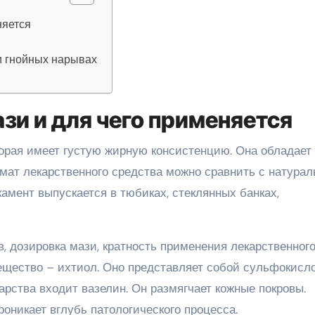
няется
и гнойных нарывах
зи и для чего применяется
торая имеет густую жирную консистенцию. Она обладает
ат лекарственного средства можно сравнить с натура
амент выпускается в тюбиках, стеклянных банках,
, дозировка мази, кратность применения лекарственног
ещество – ихтиол. Оно представляет собой сульфокисл
арства входит вазелин. Он размягчает кожные покровы.
никает вглубь патологического процесса.