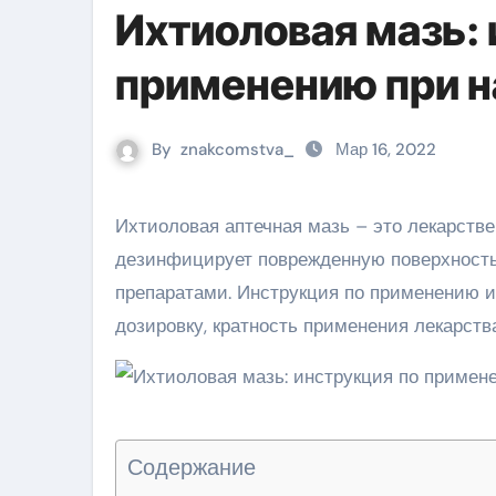
Ихтиоловая мазь: 
применению при 
By
znakcomstva_
Мар 16, 2022
Ихтиоловая аптечная мазь – это лекарственное средство, которое купирует воспалительную реакцию,
дезинфицирует поврежденную поверхность
препаратами. Инструкция по применению и
дозировку, кратность применения лекарства
Содержание