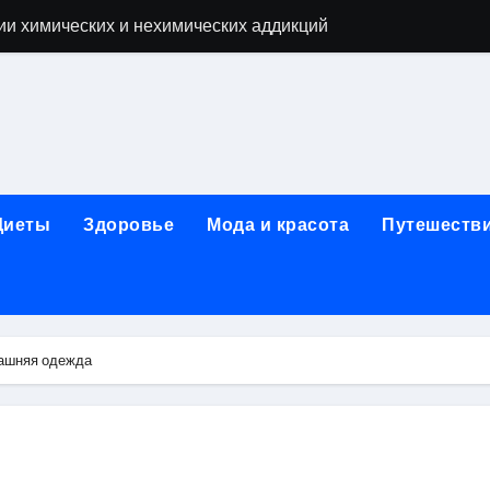
ии химических и нехимических аддикций
ne Air: объём памяти, поддержка eSIM и цветовые решения
о выбору идеального решения
лизма и наркомании с детоксикацией, кодированием и кру
мых: 12 шагов, психотерапия, ресоциализация и оценка до
Диеты
Здоровье
Мода и красота
Путешеств
нтернет-магазин: организация работы, услуги и ключевые 
 ремонт под ключ
рбурге: между ампиром и минимализмом
машняя одежда
 два крыла одного полёта
иц с поликарбонатным покрытием 4 и 6 мм