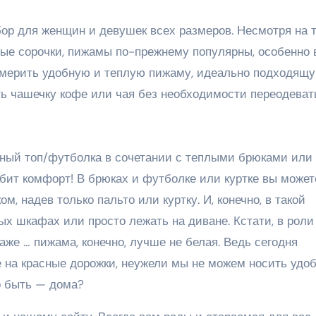
р для женщин и девушек всех размеров. Несмотря на т
ые сорочки, пижамы по-прежнему популярны, особенно 
римерить удобную и теплую пижаму, идеально подходящ
ить чашечку кофе или чая без необходимости переодеват
ный топ/футболка в сочетании с теплыми брюками или
любит комфорт! В брюках и футболке или куртке вы может
ом, надев только пальто или куртку. И, конечно, в такой
ых шкафах или просто лежать на диване. Кстати, в роли
аже … пижама, конечно, лучше не белая. Ведь сегодня
 на красные дорожки, неужели мы не можем носить удо
о быть — дома?