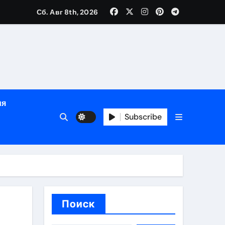
Сб. Авг 8th, 2026
глосуточной помощью под наблюдением врачей
лгосрочных результатов при анонимном лечении
ия
особенности
Subscribe
Поиск