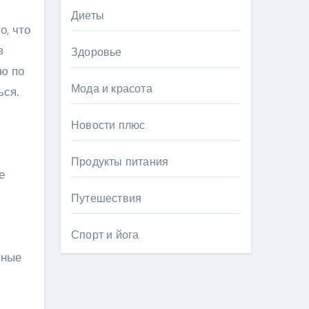
Диеты
о, что
в
Здоровье
ую по
Мода и красота
ься.
Новости плюс
Продукты питания
е
Путешествия
Спорт и йога
бные