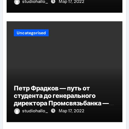
проникнет в самые глубины
studiohallo_
Мар 17, 2022
вашего сердца
Uncategorised
Петр Фрадков — путь от
студента до генерального
директора Промсвязьбанка —
биография и рост в банковской
studiohallo_
Мар 17, 2022
индустрии