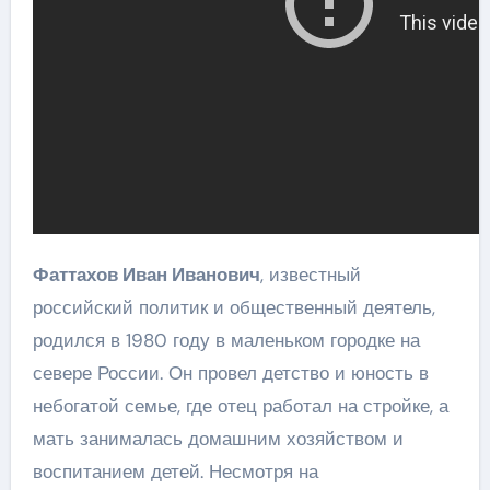
Фаттахов Иван Иванович
, известный
российский политик и общественный деятель,
родился в 1980 году в маленьком городке на
севере России. Он провел детство и юность в
небогатой семье, где отец работал на стройке, а
мать занималась домашним хозяйством и
воспитанием детей. Несмотря на