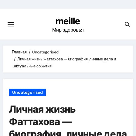
Skip
to
meille
content
Мир здоровья
Главная
Uncategorised
Личная жизнь Фаттахова — биография, личные дела и
актуальные события
Uncategorised
Личная жизнь
Фаттахова —
биография, личные дела