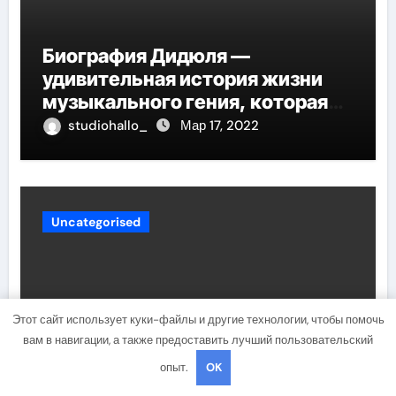
Биография Дидюля —
удивительная история жизни
музыкального гения, которая
проникнет в самые глубины
studiohallo_
Мар 17, 2022
вашего сердца
Uncategorised
Этот сайт использует куки-файлы и другие технологии, чтобы помочь
вам в навигации, а также предоставить лучший пользовательский
опыт.
OK
Петр Фрадков — путь от