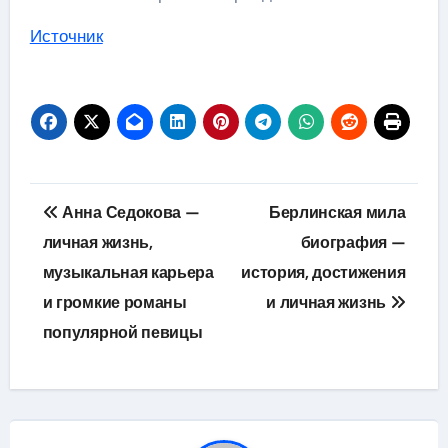
Источник
Навигация
Анна Седокова —
Берлинская мила
по
личная жизнь,
биография —
музыкальная карьера
история, достижения
записям
и громкие романы
и личная жизнь
популярной певицы