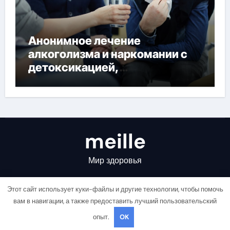
Анонимное лечение
алкоголизма и наркомании с
детоксикацией,
кодированием и
круглосуточной помощью под
наблюдением врачей
meille
Мир здоровья
Этот сайт использует куки-файлы и другие технологии, чтобы помочь
вам в навигации, а также предоставить лучший пользовательский
опыт.
OK
Copyright © All rights reserved
|
Newsair
от
Themeansar
.