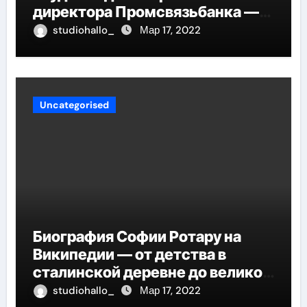
директора Промсвязьбанка —
биография и рост в банковской
studiohallo_
Мар 17, 2022
индустрии
Uncategorised
Биография Софии Ротару на
Википедии — от детства в
сталинской деревне до великой
карьеры и яркой личной жизни
studiohallo_
Мар 17, 2022