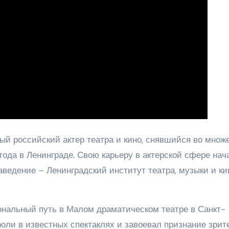
ый российский актер театра и кино, снявшийся во множ
ода в Ленинграде. Свою карьеру в актерской сфере нач
заведение – Ленинградский институт театра, музыки и ки
нальный путь в Малом драматическом театре в Санкт-
роли в известных спектаклях и завоевал признание зрит