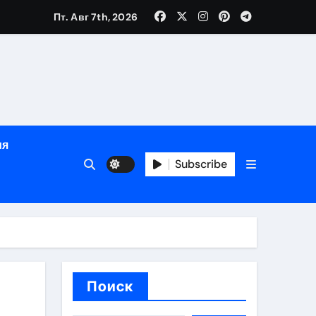
Пт. Авг 7th, 2026
глосуточной помощью под наблюдением врачей
лгосрочных результатов при анонимном лечении
ия
особенности
Subscribe
Поиск