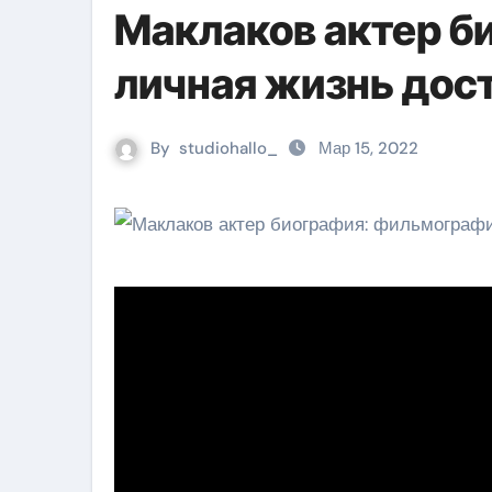
Маклаков актер 
личная жизнь дос
By
studiohallo_
Мар 15, 2022