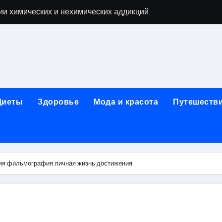
ии химических и нехимических аддикций
ne Air: объём памяти, поддержка eSIM и цветовые решения
о выбору идеального решения
лизма и наркомании с детоксикацией, кодированием и кру
мых: 12 шагов, психотерапия, ресоциализация и оценка до
Диеты
Здоровье
Мода и красота
Путешеств
нтернет-магазин: организация работы, услуги и ключевые 
 ремонт под ключ
рбурге: между ампиром и минимализмом
ия фильмография личная жизнь достижения
 два крыла одного полёта
иц с поликарбонатным покрытием 4 и 6 мм