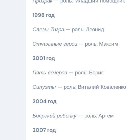
Призрак
— роль: Младший помощник
1998 год
Слезы Тигра
— роль: Леонид
Отчаянные герои
— роль: Максим
2001 год
Пять вечеров
— роль: Борис
Силуэты
— роль: Виталий Коваленко
2004 год
Боярский ребенку
— роль: Артем
2007 год