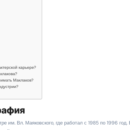
актерской карьере?
аклакова?
нимать Маклаков?
ндустрии?
рафия
е им. Вл. Маяковского, где работал с 1985 по 1996 год. 