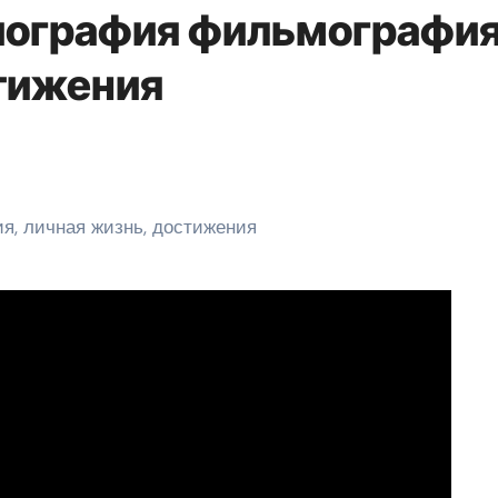
биография фильмографи
тижения