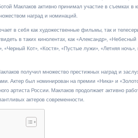
ботой Маклаков активно принимал участие в съемках в к
множеством наград и номинаций.
ает в себя как художественные фильмы, так и телесер
идеть в таких кинолентах, как «Александр», «Небесный 
, «Черный Кот», «Костя», «Пустые лужи», «Летняя ночь», 
аклаков получил множество престижных наград и засл
елами. Актер был номинирован на премии «Ника» и «Золот
ного артиста России. Маклаков продолжает активно рабо
антливых актеров современности.