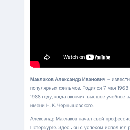
Маклаков Александр Иванович
– известн
популярных фильмов. Родился 7 мая 1968 г
1988 году, когда окончил высшее учебное 
имени Н. К. Чернышевского.
Александр Маклаков начал свой профессио
Петербурге. Здесь он с успехом исполнял 