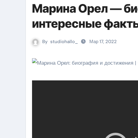
Марина Орел — би
интересные факты
By
studiohallo_
Мар 17, 2022