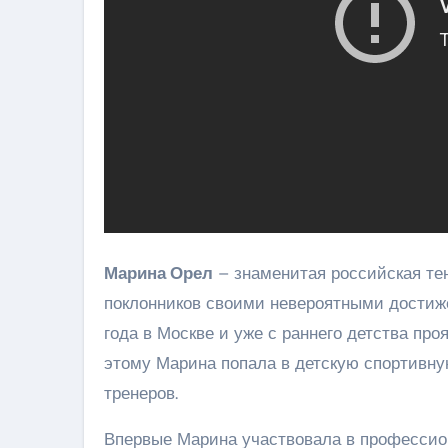
Марина Орел
– знаменитая российская тен
поклонников своими невероятными достиже
года в Москве и уже с раннего детства пр
этому Марина попала в детскую спортивну
тренеров.
Впервые Марина участвовала в профессио