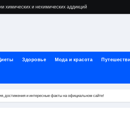
ии химических и нехимических аддикций
ne Air: объём памяти, поддержка eSIM и цветовые решения
о выбору идеального решения
лизма и наркомании с детоксикацией, кодированием и кру
мых: 12 шагов, психотерапия, ресоциализация и оценка до
Диеты
Здоровье
Мода и красота
Путешеств
нтернет-магазин: организация работы, услуги и ключевые 
 ремонт под ключ
рбурге: между ампиром и минимализмом
я, достижения и интересные факты на официальном сайте!
 два крыла одного полёта
иц с поликарбонатным покрытием 4 и 6 мм