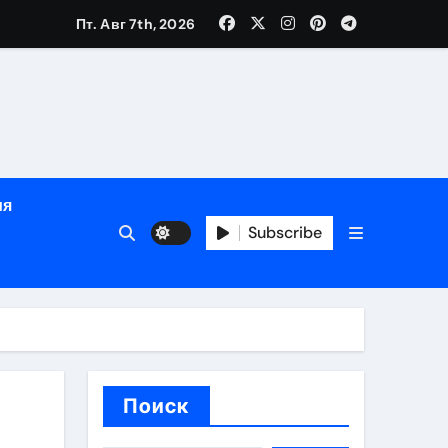
Пт. Авг 7th, 2026
глосуточной помощью под наблюдением врачей
лгосрочных результатов при анонимном лечении
ия
особенности
Subscribe
Поиск