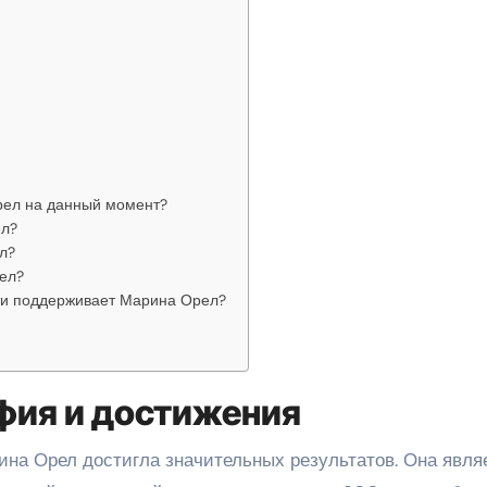
рел на данный момент?
ел?
л?
ел?
сти поддерживает Марина Орел?
фия и достижения
ина Орел достигла значительных результатов. Она явля