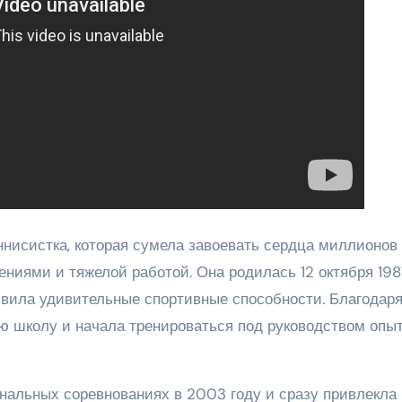
нисистка, которая сумела завоевать сердца миллионов
ниями и тяжелой работой. Она родилась 12 октября 198
оявила удивительные спортивные способности. Благодар
ю школу и начала тренироваться под руководством опы
нальных соревнованиях в 2003 году и сразу привлекла