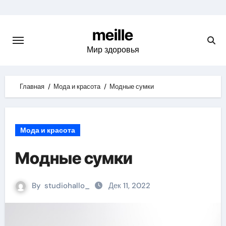
Skip
to
meille
content
Мир здоровья
Главная
Мода и красота
Модные сумки
Мода и красота
Модные сумки
By
studiohallo_
Дек 11, 2022