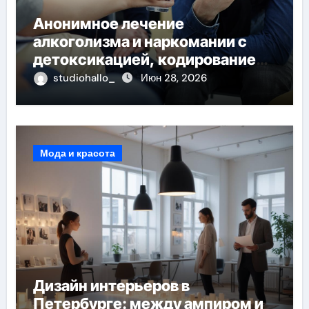
Анонимное лечение
алкоголизма и наркомании с
детоксикацией, кодированием
и круглосуточной помощью под
studiohallo_
Июн 28, 2026
наблюдением врачей
Мода и красота
Дизайн интерьеров в
Петербурге: между ампиром и