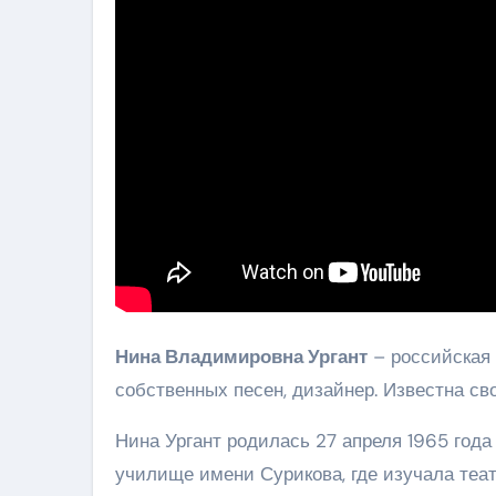
Нина Владимировна Ургант
– российская 
собственных песен, дизайнер. Известна с
Нина Ургант родилась 27 апреля 1965 года
училище имени Сурикова, где изучала теа