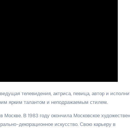
ведущая телевидения, актриса, певица, автор и исполни
воим ярким талантом и неподражаемым стилем.
 в Москве. В 1983 году окончила Московское художестве
трально-декорационное искусство. Свою карьеру в