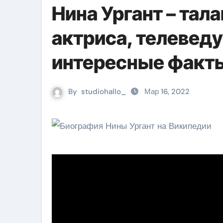
Нина Ургант – тал
актриса, телевед
интересные факты
By
studiohallo_
Мар 16, 2022