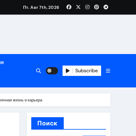
Пт. Авг 7th, 2026
глосуточной помощью под наблюдением врачей
лгосрочных результатов при анонимном лечении
ия
особенности
Subscribe
личная жизнь и карьера
Поиск