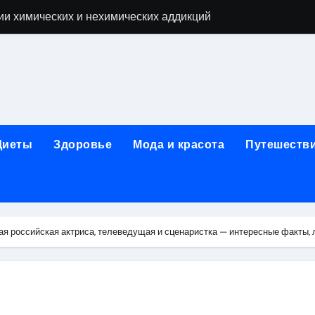
ии химических и нехимических аддикций
ne Air: объём памяти, поддержка eSIM и цветовые решения
о выбору идеального решения
лизма и наркомании с детоксикацией, кодированием и кру
мых: 12 шагов, психотерапия, ресоциализация и оценка до
Диеты
Здоровье
Мода и красота
Путешеств
нтернет-магазин: организация работы, услуги и ключевые 
 ремонт под ключ
рбурге: между ампиром и минимализмом
ая российская актриса, телеведущая и сценаристка — интересные факты, 
 два крыла одного полёта
иц с поликарбонатным покрытием 4 и 6 мм