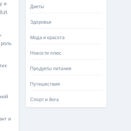
у и
Диеты
В.И.
Здоровье
ь
Мода и красота
 роль
Новости плюс
гих
Продукты питания
Путешествия
ьной
Спорт и йога
ант и