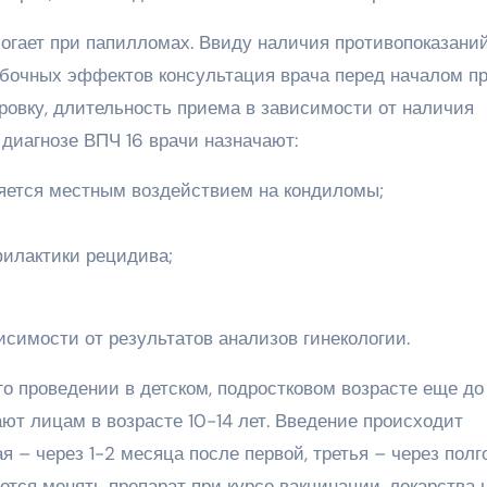
огает при папилломах. Ввиду наличия противопоказани
побочных эффектов консультация врача перед началом п
ровку, длительность приема в зависимости от наличия
 диагнозе ВПЧ 16 врачи назначают:
няется местным воздействием на кондиломы;
филактики рецидива;
симости от результатов анализов гинекологии.
о проведении в детском, подростковом возрасте еще до
ют лицам в возрасте 10-14 лет. Введение происходит
я – через 1-2 месяца после первой, третья – через полг
ется менять препарат при курсе вакцинации, лекарства 