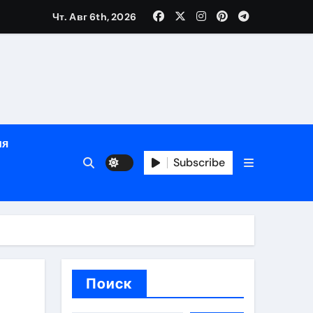
Чт. Авг 6th, 2026
глосуточной помощью под наблюдением врачей
лгосрочных результатов при анонимном лечении
особенности
ия
Subscribe
иваемых спотов
Поиск