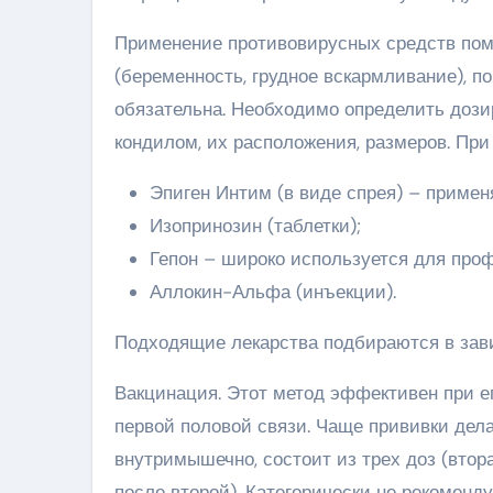
Применение противовирусных средств пом
(беременность, грудное вскармливание), 
обязательна. Необходимо определить дози
кондилом, их расположения, размеров. При
Эпиген Интим (в виде спрея) – приме
Изопринозин (таблетки);
Гепон – широко используется для про
Аллокин-Альфа (инъекции).
Подходящие лекарства подбираются в зави
Вакцинация. Этот метод эффективен при ег
первой половой связи. Чаще прививки дела
внутримышечно, состоит из трех доз (втора
после второй). Категорически не рекоменду