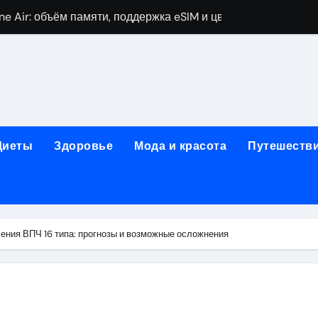
ne Air: объём памяти, поддержка eSIM и цветовые решения
о выбору идеального решения
лизма и наркомании с детоксикацией, кодированием и кру
мых: 12 шагов, психотерапия, ресоциализация и оценка до
нтернет-магазин: организация работы, услуги и ключевые 
Диеты
Здоровье
Мода и красота
Путешеств
 ремонт под ключ
рбурге: между ампиром и минимализмом
 два крыла одного полёта
ения ВПЧ 16 типа: прогнозы и возможные осложнения
для потолка: типы, конструкция и правила монтажа встра
ии химических и нехимических аддикций