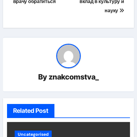
врачу обратиться
вклад в культуру и
записям
науку
By
znakcomstva_
Related Post
Uncategorised